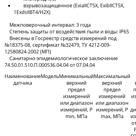
взрывозащищенное (ЕхiaIICT5X, ЕхibIICT5X,
1ExdsIIBT4/H2X)
Межповерочный интервал: 3 года
Степень защиты от воздействия пыли и воды: IP65
Внесены в Госреестр средств измерений под
№18375-08, сертификат №32479, ТУ 4212-009-
12580824-2002 (МП)
Санитарно-эпидемиологическое заключение
74.50.01.510.П.000536.04.04 от 07.04.04
Наименование
Модель
Минимальный
Максимальный
датчика
верхний
верхний
предел
предел
п
измерений
измерений
и
или диапазон
или диапазон
измерений, Р
измерений, Р
ди
min, МПа
max, МПа
и
о