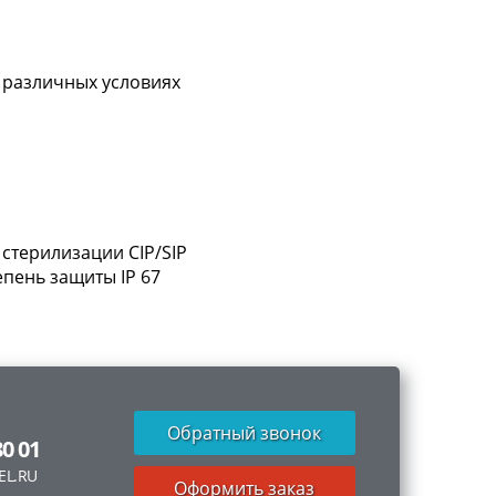
 различных условиях
 стерилизации CIP/SIP
епень защиты IP 67
Обратный звонок
80 01
EL.RU
Оформить заказ