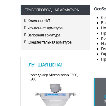
Особе
ТРУБОПРОВОДНАЯ АРМАТУРА
Сб
Колонны НКТ
Вы
Но
Фонтанная арматура
Пр
Запорная арматура
Ко
Соединительная арматура
Из
Ги
Га
Пр
ЛУЧШАЯ ЦЕНА!
Расходомер MicroMotion F200,
F300