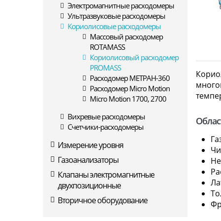
Электромагнитные расходомеры
Ультразвуковые расходомеры
Кориолисовые расходомеры
Массовый расходомер
ROTAMASS
Кориолисовый расходомер
PROMASS
Корио
Расходомер МЕТРАН-360
много
Расходомер Micro Motion
темпер
Micro Motion 1700, 2700
Вихревые расходомеры
Облас
Счетчики-расходомеры
Га
Измерение уровня
Чи
Газоанализаторы
Не
Ра
Клапаны электромагнитные
Ла
двухпозиционные
То
Вторичное оборудование
Фр